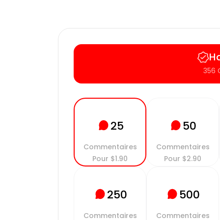
Ha
356
50
25
Commentaires
Commentaires
Pour
$
2.90
Pour
$
1.90
250
500
Commentaires
Commentaires