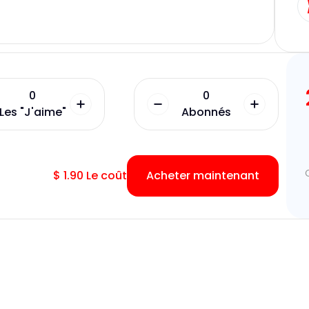
0
0
Les "J'aime"
Abonnés
$
1.90
Le coût
Acheter maintenant