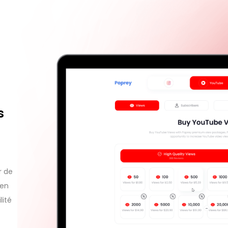
s
r de
 en
lité