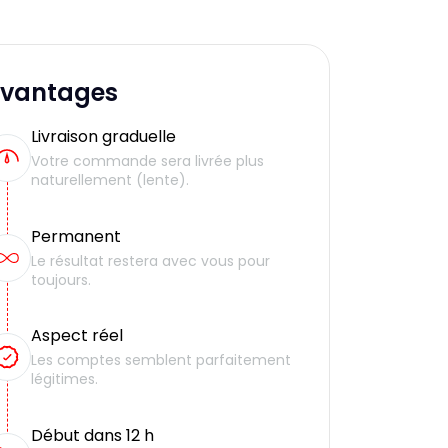
vantages
Livraison graduelle
Votre commande sera livrée plus
naturellement (lente).
Permanent
Le résultat restera avec vous pour
toujours.
Aspect réel
Les comptes semblent parfaitement
légitimes.
Début dans 12 h