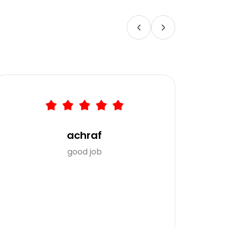
achraf
good job
Re