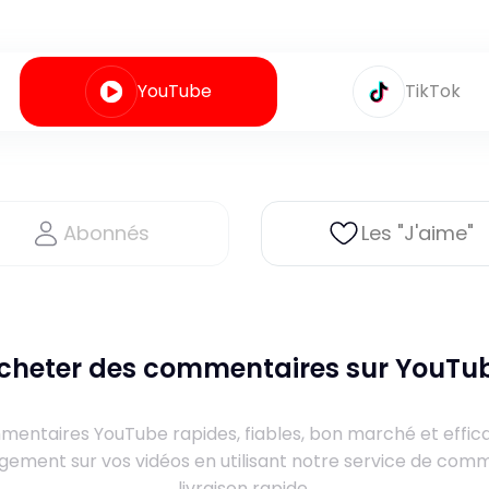
YouTube
TikTok
Abonnés
Les "J'aime"
cheter des commentaires sur YouTu
entaires YouTube rapides, fiables, bon marché et effic
ement sur vos vidéos en utilisant notre service de com
livraison rapide.