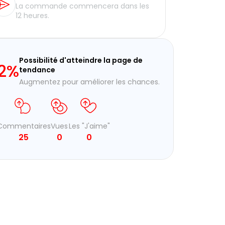
La commande commencera dans les
12 heures.
Possibilité d'atteindre la page de
2
%
tendance
Augmentez pour améliorer les chances.
Commentaires
Vues
Les "J'aime"
25
0
0