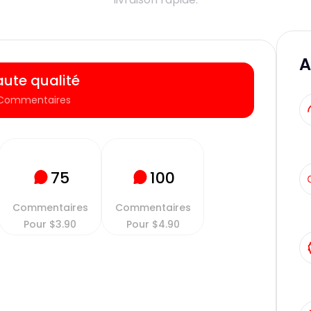
A
ute qualité
Commentaires
75
100
Commentaires
Commentaires
Pour
$
3.90
Pour
$
4.90